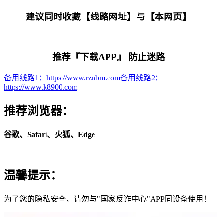
建议同时收藏【线路网址】与【本网页】
推荐『下载APP』 防止迷路
备用线路
1
：
https://www.rznbm.com
备用线路
2
：
https://www.k8900.com
推荐浏览器：
谷歌、Safari、火狐、Edge
温馨提示：
为了您的隐私安全，请勿与"国家反诈中心"APP同设备使用！