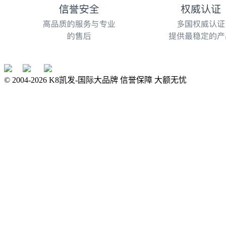
© 2004-
2026
K8凯发-国际大品牌 信誉保障 大额无忧