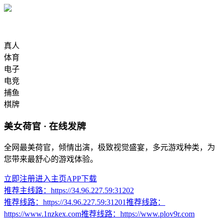
真人
体育
电子
电竞
捕鱼
棋牌
美女荷官 · 在线发牌
全网最美荷官，倾情出演，极致视觉盛宴，多元游戏种类，为
您带来最舒心的游戏体验。
立即注册
进入主页
APP下载
推荐主线路：
https://34.96.227.59:31202
推荐线路：
https://34.96.227.59:31201
推荐线路：
https://www.1nzkex.com
推荐线路：
https://www.plov9r.com