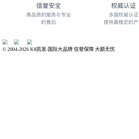
© 2004-
2026
K8凯发-国际大品牌 信誉保障 大额无忧