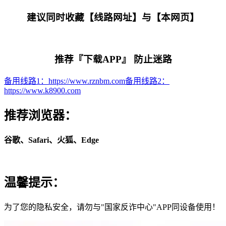
建议同时收藏【线路网址】与【本网页】
推荐『下载APP』 防止迷路
备用线路
1
：
https://www.rznbm.com
备用线路
2
：
https://www.k8900.com
推荐浏览器：
谷歌、Safari、火狐、Edge
温馨提示：
为了您的隐私安全，请勿与"国家反诈中心"APP同设备使用！