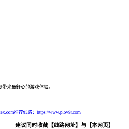
您带来最舒心的游戏体验。
kex.com
推荐线路：
https://www.plov9r.com
建议同时收藏【线路网址】与【本网页】