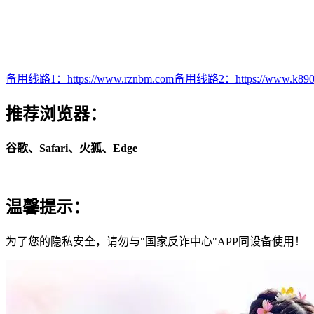
备用线路
1
：
https://www.rznbm.com
备用线路
2
：
https://www.k89
推荐浏览器：
谷歌、Safari、火狐、Edge
温馨提示：
为了您的隐私安全，请勿与"国家反诈中心"APP同设备使用！