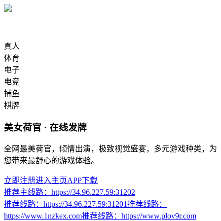
真人
体育
电子
电竞
捕鱼
棋牌
美女荷官 · 在线发牌
全网最美荷官，倾情出演，极致视觉盛宴，多元游戏种类，为
您带来最舒心的游戏体验。
立即注册
进入主页
APP下载
推荐主线路：
https://34.96.227.59:31202
推荐线路：
https://34.96.227.59:31201
推荐线路：
https://www.1nzkex.com
推荐线路：
https://www.plov9r.com