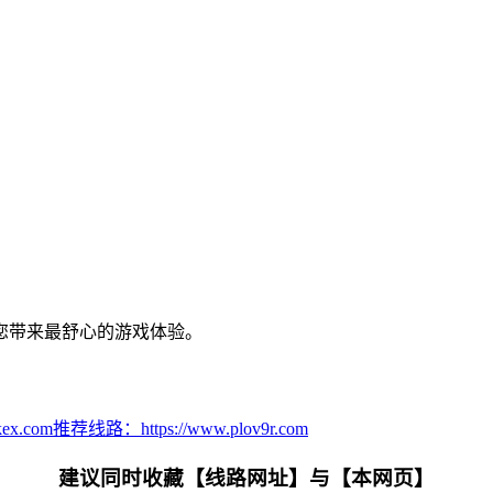
您带来最舒心的游戏体验。
kex.com
推荐线路：
https://www.plov9r.com
建议同时收藏【线路网址】与【本网页】