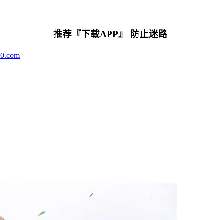
推荐『下载APP』 防止迷路
00.com