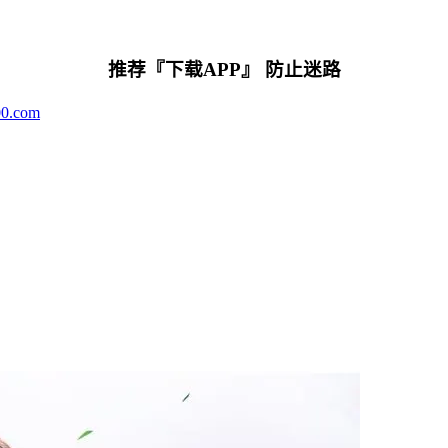
推荐『下载APP』 防止迷路
00.com