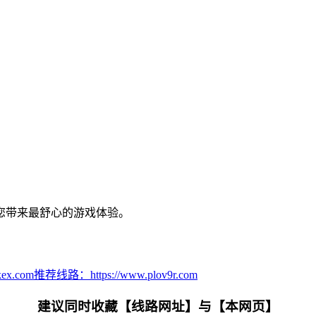
您带来最舒心的游戏体验。
kex.com
推荐线路：
https://www.plov9r.com
建议同时收藏【线路网址】与【本网页】