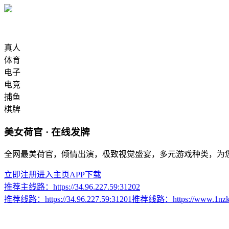
真人
体育
电子
电竞
捕鱼
棋牌
美女荷官 · 在线发牌
全网最美荷官，倾情出演，极致视觉盛宴，多元游戏种类，为
立即注册
进入主页
APP下载
推荐主线路：
https://34.96.227.59:31202
推荐线路：
https://34.96.227.59:31201
推荐线路：
https://www.1nz