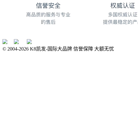
© 2004-
2026
K8凯发-国际大品牌 信誉保障 大额无忧