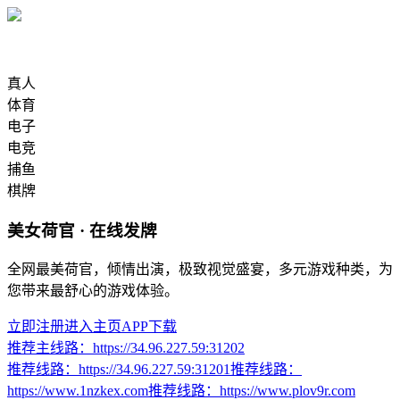
真人
体育
电子
电竞
捕鱼
棋牌
美女荷官 · 在线发牌
全网最美荷官，倾情出演，极致视觉盛宴，多元游戏种类，为
您带来最舒心的游戏体验。
立即注册
进入主页
APP下载
推荐主线路：
https://34.96.227.59:31202
推荐线路：
https://34.96.227.59:31201
推荐线路：
https://www.1nzkex.com
推荐线路：
https://www.plov9r.com